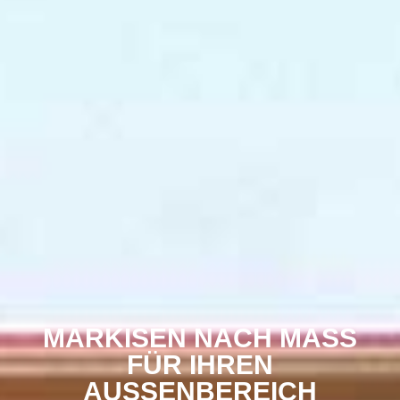
MARKISEN NACH MASS F
ÜR IHREN A
USSENBEREICH