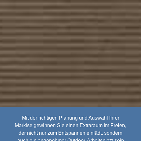
Mit der richtigen Planung und Auswahl Ihrer
Markise gewinnen Sie einen Extraraum im Freien,
der nicht nur zum Entspannen einlädt, sondern
auch ein angenehmer Outdoor-Arbeitsplatz sein