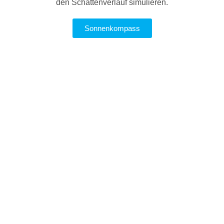
den Schattenverlauf simulieren.
Sonnenkompass
FINDEN SIE IHR
LIEBLINGSTUCH